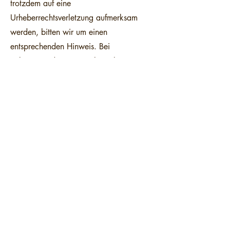
trotzdem auf eine
Urheberrechtsverletzung aufmerksam
werden, bitten wir um einen
entsprechenden Hinweis. Bei
Bekanntwerden von Rechtsverletzungen
werden wir derartige Inhalte umgehend
entfernen.
Datenschutz
Die Nutzung unserer Webseite ist in der
Regel ohne Angabe personenbezogener
Daten möglich. Soweit auf unseren
Seiten personenbezogene Daten
(beispielsweise Name, Anschrift oder E-
Mail-Adressen) erhoben werden, erfolgt
dies, soweit möglich, stets auf freiwilliger
Basis. Diese Daten werden ohne Ihre