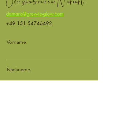
Oder schreib mir eine Nachricht.
damaris@grow-to-glow.com
+49 151 54746492
Vorname
Nachname
Email
Nachricht