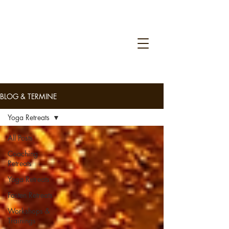
BLOG & TERMINE
Yoga Retreats
All Posts
Coaching
Retreats
Yoga Retreats
Fasten Retreats
Workshops &
Trainings